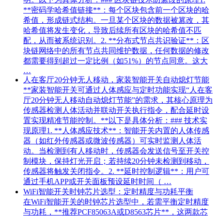
**密码学哈希值链接**：每个区块包含前一个区块的哈
希值，形成链式结构。一旦某个区块的数据被篡改，其
哈希值将发生变化，导致后续所有区块的哈希值不匹
配，从而被系统识别。2. **分布式节点共识验证**：区
块链网络中的所有节点共同维护数据，任何数据的修改
都需要得到超过一定比例（如51%）的节点同意。这大
…
人在客厅20分钟无人移动，家装智能开关自动熄灯节能
**家装智能开关可通过人体感应与定时功能实现“人在客
厅20分钟无人移动自动熄灯节能”的需求，其核心原理为
传感器检测人体活动并联动开关执行指令，配合延时设
置实现精准节能控制。**以下是具体分析：### 技术实
现原理1. **人体感应技术**：智能开关内置的人体传感
器（如红外传感器或微波传感器）可实时监测人体活
动。当检测到有人移动时，传感器会发送信号至开关控
制模块，保持灯光开启；若持续20分钟未检测到移动，
传感器将触发关闭指令。2. **延时控制逻辑**：用户可
通过手机APP或开关面板预设延时时间（ …
WiFi智能开关时钟芯片选型：定时精度与功耗平衡
在WiFi智能开关的时钟芯片选型中，若需平衡定时精度
与功耗，**推荐PCF85063A或D8563芯片**，这两款芯