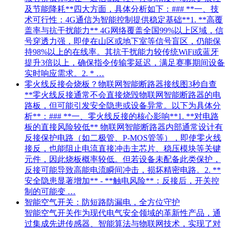
及节能降耗**四大方面，具体分析如下：### **一、技
术可行性：4G通信为智能控制提供稳定基础**1. **高覆
盖率与抗干扰能力** 4G网络覆盖全国99%以上区域，信
号穿透力强，即使在山区或地下室等信号盲区，仍能保
持98%以上的在线率。其抗干扰能力较传统WiFi或蓝牙
提升3倍以上，确保指令传输零延迟，满足赛事期间设备
实时响应需求。2. * …
零火线反接会烧板？物联网智能断路器接线图3秒自查
**零火线反接通常不会直接烧毁物联网智能断路器的电
路板，但可能引发安全隐患或设备异常。以下为具体分
析**：### **一、零火线反接的核心影响**1. **对电路
板的直接风险较低** 物联网智能断路器内部通常设计有
反接保护电路（如二极管、P-MOS管等），即使零火线
接反，也能阻止电流直接冲击主芯片、稳压模块等关键
元件，因此烧板概率较低。但若设备未配备此类保护，
反接可能导致高能电流瞬间冲击，损坏精密电路。2. **
安全隐患显著增加** - **触电风险**：反接后，开关控
制的可能变 …
智能空气开关：防短路防漏电，全方位守护
智能空气开关作为现代电气安全领域的革新性产品，通
过集成先进传感器、智能算法与物联网技术，实现了对