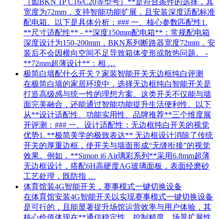
（如BKN 1P C16/C20等型号）**是符合条件的选择，其
宽度为72mm，支持智能功能扩展，且安装深度适配标准
配电箱。以下是具体分析：### 一、核心参数匹配性1.
**尺寸适配性** - **深度150mm配电箱**：常规配电箱
深度设计为150-200mm，BKN系列断路器宽度72mm，安
装后不会因横向空间不足导致箱体变形或散热问题。 -
**72mm超薄设计**：相 …
极简白墙配什么开关？家装智能开关无边框纯白评测
在极简白墙的家居环境中，选择无边框纯白智能开关是
打造高级感与统一性的理想方案。这类开关不仅能与墙
面完美融合，还能通过智能功能提升生活便利性。以下
从**设计适配性、功能实用性、品牌推荐**三个维度展
开评测：### 一、设计适配性：无边框纯白开关的视觉
优势1. **极简美学的极致表达** 无边框设计消除了传统
开关的厚重边框，使开关与墙面形成“无缝衔接”的视觉
效果。例如，**Simon i6 Air璃彩系列**采用6.8mm超薄
无边框设计，搭配6H高硬度AG玻璃面板，表面经磨砂
工艺处理，既防指 …
体育馆装4G智能开关，赛事模式一键切换设备
在体育馆安装4G智能开关以实现赛事模式一键切换设备
是可行的，且能显著提升场馆运营效率与用户体验，其
核心价值体现在**通信稳定性、控制精度、场景扩展性