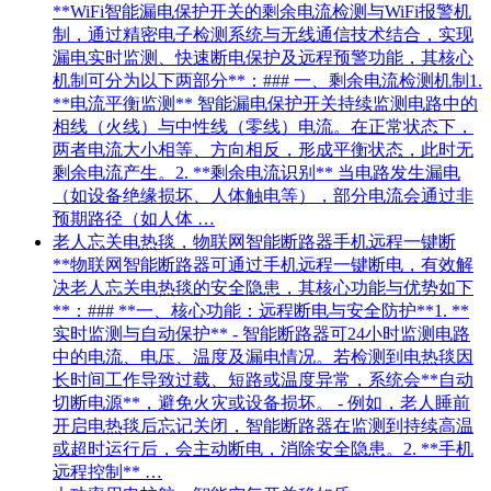
**WiFi智能漏电保护开关的剩余电流检测与WiFi报警机
制，通过精密电子检测系统与无线通信技术结合，实现
漏电实时监测、快速断电保护及远程预警功能，其核心
机制可分为以下两部分**：### 一、剩余电流检测机制1.
**电流平衡监测** 智能漏电保护开关持续监测电路中的
相线（火线）与中性线（零线）电流。在正常状态下，
两者电流大小相等、方向相反，形成平衡状态，此时无
剩余电流产生。2. **剩余电流识别** 当电路发生漏电
（如设备绝缘损坏、人体触电等），部分电流会通过非
预期路径（如人体 …
老人忘关电热毯，物联网智能断路器手机远程一键断
**物联网智能断路器可通过手机远程一键断电，有效解
决老人忘关电热毯的安全隐患，其核心功能与优势如下
**：### **一、核心功能：远程断电与安全防护**1. **
实时监测与自动保护** - 智能断路器可24小时监测电路
中的电流、电压、温度及漏电情况。若检测到电热毯因
长时间工作导致过载、短路或温度异常，系统会**自动
切断电源**，避免火灾或设备损坏。 - 例如，老人睡前
开启电热毯后忘记关闭，智能断路器在监测到持续高温
或超时运行后，会主动断电，消除安全隐患。2. **手机
远程控制** …