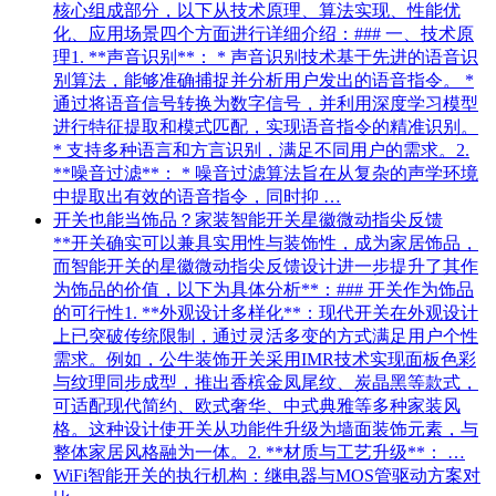
核心组成部分，以下从技术原理、算法实现、性能优
化、应用场景四个方面进行详细介绍：### 一、技术原
理1. **声音识别**： * 声音识别技术基于先进的语音识
别算法，能够准确捕捉并分析用户发出的语音指令。 *
通过将语音信号转换为数字信号，并利用深度学习模型
进行特征提取和模式匹配，实现语音指令的精准识别。
* 支持多种语言和方言识别，满足不同用户的需求。2.
**噪音过滤**： * 噪音过滤算法旨在从复杂的声学环境
中提取出有效的语音指令，同时抑 …
开关也能当饰品？家装智能开关星徽微动指尖反馈
**开关确实可以兼具实用性与装饰性，成为家居饰品，
而智能开关的星徽微动指尖反馈设计进一步提升了其作
为饰品的价值，以下为具体分析**：### 开关作为饰品
的可行性1. **外观设计多样化**：现代开关在外观设计
上已突破传统限制，通过灵活多变的方式满足用户个性
需求。例如，公牛装饰开关采用IMR技术实现面板色彩
与纹理同步成型，推出香槟金凤尾纹、炭晶黑等款式，
可适配现代简约、欧式奢华、中式典雅等多种家装风
格。这种设计使开关从功能件升级为墙面装饰元素，与
整体家居风格融为一体。2. **材质与工艺升级**： …
WiFi智能开关的执行机构：继电器与MOS管驱动方案对