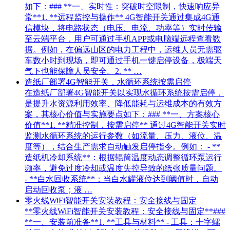
如下：### **一、实时性：突破时空限制，快速响应异
常**1. **远程监控与操作** 4G智能开关通过集成4G通
信模块，将电路状态（电压、电流、功率等）实时传输
至云端平台，用户可通过手机APP或电脑端远程查看数
据。例如，在偏远山区的电力工程中，运维人员无需驱
车数小时到现场，即可通过手机一键启停设备，极端天
气下也能保障人员安全。2. ** …
造纸厂部署4G智能开关，水循环系统按需启停
在造纸厂部署4G智能开关以实现水循环系统按需启停，
是提升水资源利用效率、降低能耗与运维成本的有效方
案，其核心价值与实施要点如下：### **一、方案核心
价值**1. **精准控制，按需启停** 通过4G智能开关实时
监测水循环系统的运行参数（如流量、压力、液位、温
度等），结合生产需求自动触发启停指令。例如： - **
造纸机冷却系统**：根据辊筒温度动态调整循环泵运行
频率，避免过度冷却或温度失控导致的纸张质量问题。
- **白水回收系统**：当白水罐液位达到阈值时，自动
启动回收泵；液 …
零火线WiFi智能开关安装教程：安全接线与固定
**零火线WiFi智能开关安装教程：安全接线与固定**###
**一、安装前准备**1. **工具与材料** - 工具：十字螺