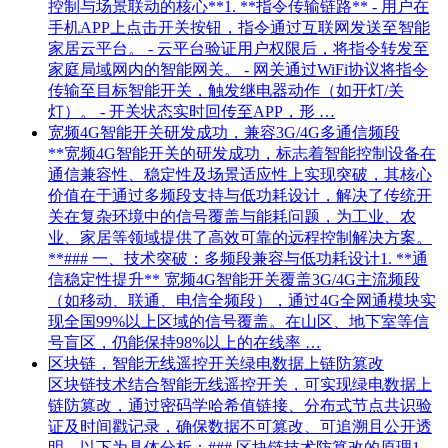
控制与场景联动的核心**1. **指令传输链路** - 用户在
手机APP上点击开关按钮，指令通过互联网发送至智能
家居云平台。 - 云平台验证用户权限后，将指令转发至
家庭局域网内的智能网关。 - 网关通过WiFi协议将指令
传输至目标智能开关，触发继电器动作（如开灯/关
灯）。 - 开关状态实时回传至APP，形 …
宽频4G智能开关研发成功，兼容3G/4G多通信频段
**宽频4G智能开关的研发成功，标志着智能控制设备在
通信兼容性、稳定性及场景适应性上实现突破，其核心
价值在于通过多频段支持与低功耗设计，解决了传统开
关在复杂环境中的信号覆盖与能耗问题，为工业、农
业、家居等领域提供了高效可靠的远程控制解决方案。
**### 一、技术突破：多频段兼容与低功耗设计1. **通
信稳定性提升** 宽频4G智能开关覆盖3G/4G主流频段
（如移动、联通、电信全频段），通过4G全网通模块实
现全国99%以上区域的信号覆盖。在山区、地下室等信
号盲区，仍能保持98%以上的在线率 …
区块链，智能无线遥控开关绿电数据上链防篡改
区块链技术结合智能无线遥控开关，可实现绿电数据上
链防篡改，通过密码学哈希值链接、分布式节点共识验
证及时间戳记录，确保数据不可篡改、可追溯且公开透
明。以下为具体分析：### 区块链技术防篡改的原理1.