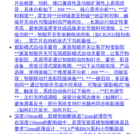
片在精度、功耗、接口兼容性及功能扩展性上表现优
异，具体分析如下：### **一、核心需求分析**1. **定
时精度** - 需支持**分钟级甚至秒级**的定时控制，确
保开关动作与预设时间严格同步。 - 长期运行稳定性要
求高，避免因温度变化或晶振老化导致时间漂移。2. **
低功耗** - 智能开关常依赖电池供电（如CR2032纽扣电
池），需芯片在待机状态下功耗极低 …
观影模式自动关窗帘，家装智能开关让客厅秒变影院
**家装智能开关可实现观影模式自动关窗帘，让客厅秒
变影院，其原理是通过智能联动控制灯光、窗帘、影音
设备，营造沉浸式观影氛围。**以下从功能实现、产品
选择、使用体验三个维度展开分析：### **一、功能实
现：智能联动打造影院级体验**1. **一键启动，多设备
协同** 通过智能开关或中控系统，可预设“观影模式”场
景。触发后，系统自动执行以下操作： - **灯光调节
**：主灯关闭或调暗，保留沙发周边微光（如脚灯），
避免屏幕反光；部分系统支持灯光颜色同步电影画面
（如科幻片蓝光、动作片红 …
深度150mm箱，双模智能断路器72mm超薄型号
在深度150mm的配电箱中，若需安装双模智能断路器且
要求72mm超薄设计，**LS产电BKN系列小型断路器