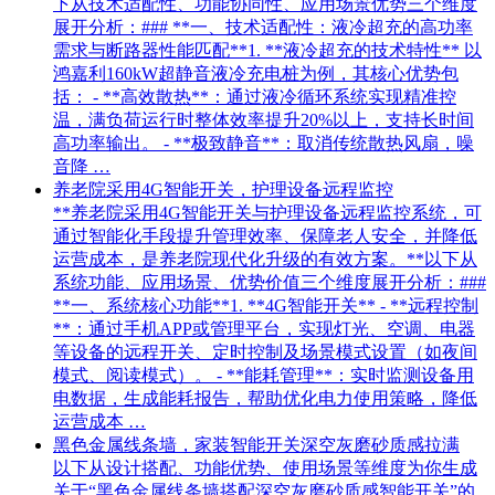
下从技术适配性、功能协同性、应用场景优势三个维度
展开分析：### **一、技术适配性：液冷超充的高功率
需求与断路器性能匹配**1. **液冷超充的技术特性** 以
鸿嘉利160kW超静音液冷充电桩为例，其核心优势包
括： - **高效散热**：通过液冷循环系统实现精准控
温，满负荷运行时整体效率提升20%以上，支持长时间
高功率输出。 - **极致静音**：取消传统散热风扇，噪
音降 …
养老院采用4G智能开关，护理设备远程监控
**养老院采用4G智能开关与护理设备远程监控系统，可
通过智能化手段提升管理效率、保障老人安全，并降低
运营成本，是养老院现代化升级的有效方案。**以下从
系统功能、应用场景、优势价值三个维度展开分析：###
**一、系统核心功能**1. **4G智能开关** - **远程控制
**：通过手机APP或管理平台，实现灯光、空调、电器
等设备的远程开关、定时控制及场景模式设置（如夜间
模式、阅读模式）。 - **能耗管理**：实时监测设备用
电数据，生成能耗报告，帮助优化电力使用策略，降低
运营成本 …
黑色金属线条墙，家装智能开关深空灰磨砂质感拉满
以下从设计搭配、功能优势、使用场景等维度为你生成
关于“黑色金属线条墙搭配深空灰磨砂质感智能开关”的