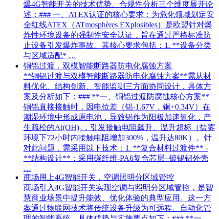
爆4G智能开关的技术优势、合规性分析三个维度展开论
述：### 一、ATEX认证的核心要求：为危化领域划定安
全红线ATEX（ATmosphères EXplosibles）是欧盟针对爆
炸性环境设备的强制性安全认证，旨在通过严格标准防
止设备引发爆炸事故。其核心要求包括：1. **设备分类
与区域适配* …
铜铝过渡，双模智能断路器防电化腐蚀方案
**铜铝过渡与双模智能断路器防电化腐蚀方案**需从材
料优化、结构创新、智能监测三方面协同设计，具体方
案及分析如下：### **一、铜铝过渡防腐蚀核心方案**
铜铝直接接触时，因电位差（铝-1.67V，铜+0.34V）在
潮湿环境中形成原电池，导致铝作为阳极加速氧化，产
生疏松的Al(OH)₃，引发接触电阻飙升、温升超标（盐雾
环境下72小时内接触电阻增加300%，温升达80K）。针
对此问题，需采用以下技术：1. **复合材料过渡件** -
**结构设计**：采用碳纤维-PA6复合芯层+镀锡铝外壳
…
商场用上4G智能开关，空调照明分区域管控
商场引入4G智能开关实现空调与照明分区域管控，是智
慧商业场景中提升能效、优化体验的典型应用。这一方
案通过物联网技术将传统设备升级为可远程、自动化管
理的智能系统，具体优势与实施要点如下：### **一、