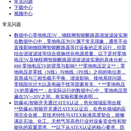
常见问题
下载中心
视频中心
常见问题
数据中心零地电压5V，物联网智能断路器谐波滤波实测
在数据中心中，零地电压为5V属于常见现象，通常不会
直接影响物联网智能断路器等IT设备的正常运行，但需
结合谐波滤波等综合措施优化电源质量。以下是对零地
电压5V及物联网智能断路器谐波滤波实测的具体分析：
### 零地电压5V的背景与影响* **零地电压定义**：零
地电压是零线（N线）与地线（PE线）之间的电位差，
其形成与三相负载不平衡、谐波影响、接地系统问题、
零线阻抗过大以及电磁干扰等因素有关。* **零地电压
5V的普遍性**：在实际运行的数据中心中，零地电压普
遍在5V\~20V之间。有实验和案例表明 …
防爆4G智能开关通过ATEX认证，危化领域应用合规
**防爆4G智能开关通过ATEX认证后，在危化领域的应
用完全合规，其技术特性与ATEX标准高度契合，能够
满足石油、化工、天然气等高危行业对设备安全性和智
能化的双重需求。**以下从ATEX认证的核心要求、防