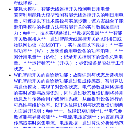
母线降容 …
能耗大模型，智能无线遥控开关预测明日用电量
若需利用能耗大模型预测智能无线遥控开关的明日用电
量，可遵循以下技术路径与实施步骤，该方案融合了能
源消耗模型的构建方法与智能开关的实时数据采集能
力：### 一、技术实现路径1. **数据采集层** * **智能
开关数据接入**：通过智能无线遥控开关的API接口或
物联网协议（如MQTT），实时采集以下数据： * **实
时功率**（W）：反映当前用电设备的功率消耗。 * **
累计用电量**（kWh）：记录开关控制下的设备总耗电
量。 * **运行状态**（开/关）：标识设备是否处于工作
状态。 * …
WiFi智能开关的自诊断功能：故障识别与状态反馈机制
WiFi智能开关的自诊断功能通过集成传感器、智能算法
与通信模块，实现了对设备状态、电气参数及网络连接
的实时监测与故障识别，同时通过状态反馈机制将异常
信息及时传递给用户或管理系统，从而提升设备运行的
可靠性与维护效率。以下从故障识别与状态反馈机制两
方面展开说明：### **一、故障识别机制**1. **电气参
数监测与异常检测** - **电流/电压监测**：内置高精度
传感器实时采集电流、电压数据，通过算法分析波动范