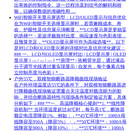
出有效的控制指令。这一过程涉及到信号的解码和校
验，以确保数据的准确性和 …
WiFi智能开关显示屏选型：LCD/OLED显示与信息优化
在为WiFi智能开关选择显示屏时，若需兼顾成本、寿
命、护眼性及信息展示清晰度，**LCD显示屏是更稳妥
的选择**；若追求极致对比度、响应速度与色彩表现，
且预算充足，**OLED显示屏可作为高端选项**。以下
是对LCD和OLED显示屏的详细对比及信息优化建议：
### 一、LCD与OLED显示屏对比| | LCD显示屏 | OLED
显示屏 || --- | --- | --- || **原理** | 依赖背光层，通过液晶
分子调节光线透过量实现显示 | 自发光，每个像素点独
立控制亮度与色彩 || * …
户外55℃，双模智能断路器降额曲线现场验证
在户外环境温度达55℃的条件下，对双模智能断路器进
行降额曲线现场验证需重点关注温度对载流能力的影
响，并结合断路器特性与现场条件制定验证方案，具体
分析如下：### **一、高温降额核心规则**1. **线性降
容机制** 当环境温度超过40℃时，每升高1℃，断路器
额定电流需降容1%。例如： - **45℃环境**：1000A母
线降容至950A（降容5%）； - **50℃环境**：1000A母
线降容至900A（降容10%）； - **55℃环境**：1000A