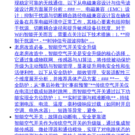
现稳定可靠的无线通信。以下从电磁兼容设计与信号滤
波设计两方面展开分析：### 一、电磁兼容（EMC）设
计：抑制干扰源与切断耦合路径电磁兼容设计旨在确保
设备在共享电磁环境中正常工作，其核心要素包括抑制
干扰源、切断耦合途径和提升敏感设备抗扰度。对于
WiFi智能开关而言，需重点关注以下技术措施：1. **抑
制干扰源** - **时钟信号谐波抑制* …
老房改造必备，智能空气开关安全升级
在老房改造中，智能空气开关是安全升级的核心选择，
它通过集成物联网、传感器与AI算法，将传统被动保护
升级为主动预防与智能管理，显著提升用电安全性和生
活便利性。以下从安全防护、能效管理、安装适配性三
个维度展开分析，并推荐具体产品方案：### **一、安
全防护：从“事后补救”到“事前预警”**传统空气开关仅
在电流过载或短路时跳闸，而智能空气开关通过以下功
能实现全方位防护：1. **实时监测与精准断电** - 持续
监测电压、电流、温度，毫秒级响应过载（如同时开启
空调、电热水器）、短路等异常，避免 …
智能空气开关：故障自动断电，安全更靠谱
智能空气开关作为传统空气开关的升级版，通过集成智
能传感器、微处理器和通信模块，实现了对电路状态的