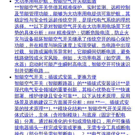
大功率用电护航，智能空气开关稳如盾
**智能空气开关凭借其精准保护、实时监测、远程控制
及节能管理功能，能够为大功率用电提供可靠护航，其
稳定性与安全性远超传统空开，是现代电气系统的理想
选择。**以下是对智能空气开关在大功率用电场景下优
势的具体分析：### 精准保护：切断危险电流，防止火
灾与设备损坏智能空气开关继承了传统空开的核心保护
功能，并在精度与响应速度上实现突破。当电路中出现
过载、短路或漏电等异常时，它能瞬间切断电源，避免
线路烧毁或火灾风险。例如，大功率电器（如空调、热
水器）启动时可能产生瞬时高电流，智能空开可快速识
别并切断电路 …
智能空气开关：插拔式安装，更换方便
智能空气开关（智能断路器）的**插拔式安装设计**是
现代电气安全领域的重要创新，其核心优势在于**快速
部署、维护便捷且安全可靠**。以下从技术原理、应用
场景及选购建议三方面展开分析：### **一、插拔式安
装的技术原理**1. **模块化结构** 智能空气开关采用分
体式设计，主体（含控制模块）与底座（固定于配电
箱）分离。通过标准化的卡扣或滑轨接口，用户可像插
拔电器插头一样完成安装或更换，无需专业工具或断电
操作（部分型号需短暂断电）。2. **电气连接优化** -