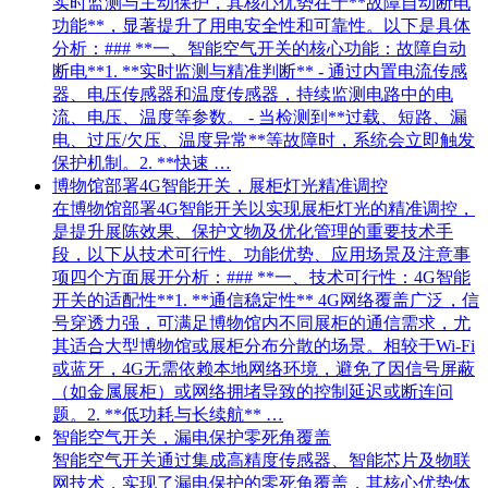
实时监测与主动保护，其核心优势在于**故障自动断电
功能**，显著提升了用电安全性和可靠性。以下是具体
分析：### **一、智能空气开关的核心功能：故障自动
断电**1. **实时监测与精准判断** - 通过内置电流传感
器、电压传感器和温度传感器，持续监测电路中的电
流、电压、温度等参数。 - 当检测到**过载、短路、漏
电、过压/欠压、温度异常**等故障时，系统会立即触发
保护机制。2. **快速 …
博物馆部署4G智能开关，展柜灯光精准调控
在博物馆部署4G智能开关以实现展柜灯光的精准调控，
是提升展陈效果、保护文物及优化管理的重要技术手
段，以下从技术可行性、功能优势、应用场景及注意事
项四个方面展开分析：### **一、技术可行性：4G智能
开关的适配性**1. **通信稳定性** 4G网络覆盖广泛，信
号穿透力强，可满足博物馆内不同展柜的通信需求，尤
其适合大型博物馆或展柜分布分散的场景。相较于Wi-Fi
或蓝牙，4G无需依赖本地网络环境，避免了因信号屏蔽
（如金属展柜）或网络拥堵导致的控制延迟或断连问
题。2. **低功耗与长续航** …
智能空气开关，漏电保护零死角覆盖
智能空气开关通过集成高精度传感器、智能芯片及物联
网技术，实现了漏电保护的零死角覆盖，其核心优势体