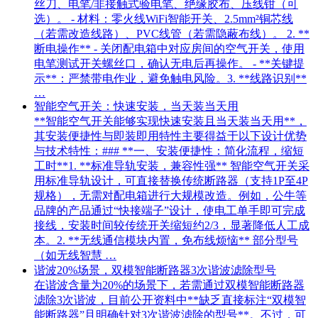
丝刀、电笔/非接触式验电笔、绝缘胶布、压线钳（可
选）。 - 材料：零火线WiFi智能开关、2.5mm²铜芯线
（若需改造线路）、PVC线管（若需隐蔽布线）。 2. **
断电操作** - 关闭配电箱中对应房间的空气开关，使用
电笔测试开关螺丝口，确认无电后再操作。 - **关键提
示**：严禁带电作业，避免触电风险。3. **线路识别**
…
智能空气开关：快速安装，当天装当天用
**智能空气开关能够实现快速安装且当天装当天用**，
其安装便捷性与即装即用特性主要得益于以下设计优势
与技术特性：### **一、安装便捷性：简化流程，缩短
工时**1. **标准导轨安装，兼容性强** 智能空气开关采
用标准导轨设计，可直接替换传统断路器（支持1P至4P
规格），无需对配电箱进行大规模改造。例如，公牛等
品牌的产品通过“快接端子”设计，使电工单手即可完成
接线，安装时间较传统开关缩短约2/3，显著降低人工成
本。2. **无线通信模块内置，免布线烦恼** 部分型号
（如无线智慧 …
谐波20%场景，双模智能断路器3次谐波滤除型号
在谐波含量为20%的场景下，若需通过双模智能断路器
滤除3次谐波，目前公开资料中**缺乏直接标注“双模智
能断路器”且明确针对3次谐波滤除的型号**。不过，可