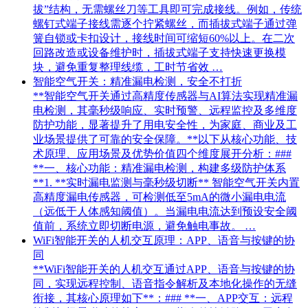
拔”结构，无需螺丝刀等工具即可完成接线。例如，传统
螺钉式端子接线需逐个拧紧螺丝，而插拔式端子通过弹
簧自锁或卡扣设计，接线时间可缩短60%以上。在二次
回路改造或设备维护时，插拔式端子支持快速更换模
块，避免重复整理线缆，工时节省效 …
智能空气开关：精准漏电检测，安全不打折
**智能空气开关通过高精度传感器与AI算法实现精准漏
电检测，其毫秒级响应、实时预警、远程监控及多维度
防护功能，显著提升了用电安全性，为家庭、商业及工
业场景提供了可靠的安全保障。**以下从核心功能、技
术原理、应用场景及优势价值四个维度展开分析：###
**一、核心功能：精准漏电检测，构建多级防护体系
**1. **实时漏电监测与毫秒级切断** 智能空气开关内置
高精度漏电传感器，可检测低至5mA的微小漏电电流
（远低于人体感知阈值）。当漏电电流达到预设安全阈
值前，系统立即切断电源，避免触电事故。 …
WiFi智能开关的人机交互原理：APP、语音与按键的协
同
**WiFi智能开关的人机交互通过APP、语音与按键的协
同，实现远程控制、语音指令解析及本地化操作的无缝
衔接，其核心原理如下**：### **一、APP交互：远程