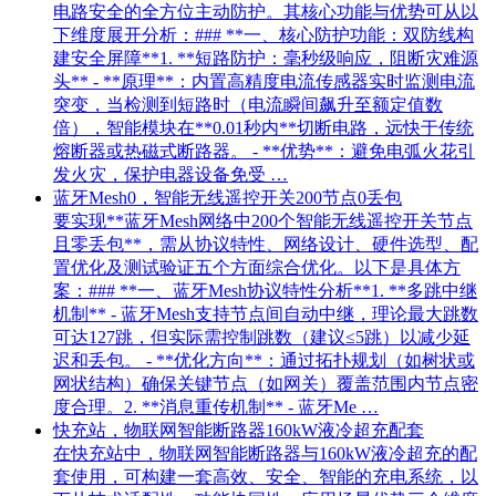
电路安全的全方位主动防护。其核心功能与优势可从以
下维度展开分析：### **一、核心防护功能：双防线构
建安全屏障**1. **短路防护：毫秒级响应，阻断灾难源
头** - **原理**：内置高精度电流传感器实时监测电流
突变，当检测到短路时（电流瞬间飙升至额定值数
倍），智能模块在**0.01秒内**切断电路，远快于传统
熔断器或热磁式断路器。 - **优势**：避免电弧火花引
发火灾，保护电器设备免受 …
蓝牙Mesh0，智能无线遥控开关200节点0丢包
要实现**蓝牙Mesh网络中200个智能无线遥控开关节点
且零丢包**，需从协议特性、网络设计、硬件选型、配
置优化及测试验证五个方面综合优化。以下是具体方
案：### **一、蓝牙Mesh协议特性分析**1. **多跳中继
机制** - 蓝牙Mesh支持节点间自动中继，理论最大跳数
可达127跳，但实际需控制跳数（建议≤5跳）以减少延
迟和丢包。 - **优化方向**：通过拓扑规划（如树状或
网状结构）确保关键节点（如网关）覆盖范围内节点密
度合理。2. **消息重传机制** - 蓝牙Me …
快充站，物联网智能断路器160kW液冷超充配套
在快充站中，物联网智能断路器与160kW液冷超充的配
套使用，可构建一套高效、安全、智能的充电系统，以