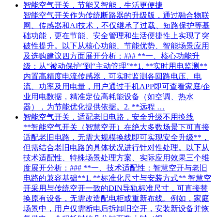
智能空气开关，节能又智能，生活更便捷
智能空气开关作为传统断路器的升级版，通过融合物联
网、传感器和AI技术，不仅继承了过载、短路保护等基
础功能，更在节能、安全管理和生活便捷性上实现了突
破性提升。以下从核心功能、节能优势、智能场景应用
及选购建议四方面展开分析：### **一、核心功能升
级：从“被动保护”到“主动管理”**1. **实时用电监测**
内置高精度电流传感器，可实时监测各回路电压、电
流、功率及用电量，用户通过手机APP即可查看家庭/企
业用电数据，精准定位高耗能设备（如空调、热水
器），为节能优化提供依据。2. **远程 …
智能空气开关，适配老旧电路，安全升级不用换线
**智能空气开关（智慧空开）在绝大多数场景下可直接
适配老旧电路，无需大规模换线即可实现安全升级**，
但需结合老旧电路的具体状况进行针对性处理。以下从
技术适配性、特殊场景处理方案、实际应用效果三个维
度展开分析：### **一、技术适配性：智慧空开与老旧
电路的兼容基础**1. **标准化尺寸与安装方式** 智慧空
开采用与传统空开一致的DIN导轨标准尺寸，可直接替
换原有设备，无需改造配电柜或重新布线。例如，家庭
场景中，用户仅需断电后拆卸旧空开，安装新设备并恢