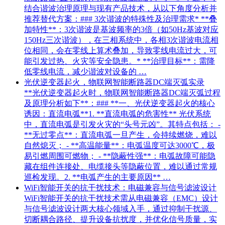
结合谐波治理原理与现有产品技术，从以下角度分析并
推荐替代方案：### 3次谐波的特殊性及治理需求* **叠
加特性**：3次谐波是基波频率的3倍（如50Hz基波对应
150Hz三次谐波），在三相系统中，各相3次谐波电流相
位相同，会在零线上算术叠加，导致零线电流过大，可
能引发过热、火灾等安全隐患。* **治理目标**：需降
低零线电流，减少谐波对设备的 …
光伏逆变器起火，物联网智能断路器DC端灭弧实录
**光伏逆变器起火时，物联网智能断路器DC端灭弧过程
及原理分析如下**：### **一、光伏逆变器起火的核心
诱因：直流电弧**1. **直流电弧的危害性** 光伏系统
中，直流电弧是引发火灾的“头号元凶”。其特点包括： -
**无过零点**：直流电弧一旦产生，会持续燃烧，难以
自然熄灭； - **高温能量**：电弧温度可达3000℃，极
易引燃周围可燃物； - **隐蔽性强**：电弧故障可能隐
藏在组件连接处、电缆接头等隐蔽位置，难以通过常规
巡检发现。2. **电弧产生的主要原因** …
WiFi智能开关的抗干扰技术：电磁兼容与信号滤波设计
WiFi智能开关的抗干扰技术需从电磁兼容（EMC）设计
与信号滤波设计两大核心领域入手，通过抑制干扰源、
切断耦合路径、提升设备抗扰度，并优化信号质量，实