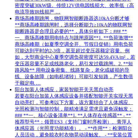
密度突破30kW级。传统12V供电因线损大、效率低（高
电流导致IR线损严 …
商场高峰期跳闸，物联网智能断路器选10kA分断才够
**商场高峰期跳闸时，选择分断能力≥10kA的物联网智
能断路器是合理且必要的**，具体分析如下：### **
一、商场高峰期用电特点与跳闸原因**1. **负荷激增**
商场高峰期（如夏季空调全开、节假日促销）用电负荷
可能达到平时的2-3倍，甚至超过变压器额定容量。例
如，大型商业中心夏季空调负荷密度可达59.4VA/m²，若
变压器容量不足或线路老化，易引发过载跳闸。2. **短
路风险** 用电设备密集、线路复杂，老化或破损的导
线、设备故障（如电机堵转）可能引发短路，产生数倍
于额定电 …
阳台加装人体感应，家装智能开关天黑自动亮
若要在阳台加装人体感应设备并搭配智能开关实现天黑
自动亮灯，可参考以下方案，该方案结合了人体感应、
光照检测与智能控制，能精准满足需求且避免误触发：
### **一、核心设备清单**1. **人体存在传感器** - **
推荐型号**：领普ES3（支持门窗时序检测）、青萍人
体感应器（光照度功能精准）。 - **作用**：检测阳台
人员活动，避免晾衣时衣物晃动误触发。 - **安装位置