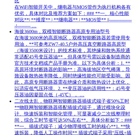
比
在WiFi智能开关中，继电器与MOS管作为执行机构各有
优劣，具体对比及推荐方案如下：### **一、核心性能
对比**| **维度** | **继电器** | **MOS管** ||---------------
-|--------- …
海拔3600m，双模智能断路器高原专用油型号
在海拔3600米的高原地区，双模智能断路器若需使用专
用油，**可参考ZW7-40.5户外高压真空断路器高原型
（海拔3500米设计）的技术标准，其绝缘和散热系统通
常适配45号变压器油**，但具体型号需以设备制造商的
官方技术文档或产品手册为准。以下为具体分析：1. **
高原环境对断路器的影响**：高海拔地区空气稀薄，导
致设备散热效率降低，同时绝缘性能也可能受影响。因
此，高原专用断路器需在绝缘介质和散热设计上优化，
以适应低气压环境。2. **变压器油的适用性**：45号变
压器油因凝固点低（-45℃）， …
二次线太乱，物联网智能断路器插拔式端子省50%工时
**物联网智能断路器搭配插拔式端子，通过模块化设
计、快速拆装和智能化管理，可显著减少二次线整理时
间，综合工时节省可达50%左右**。具体分析如下：###
**一、插拔式端子：减少物理接线工时的核心**1. **快
速拆装，降低人工操作时间** 插拔式端子采用“压线+插