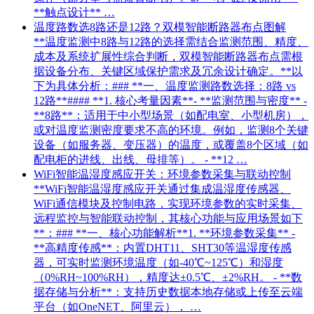
**触点设计** …
温度路数选8路还是12路？双模智能断路器布点图解
**温度监测中8路与12路的选择需结合监测范围、精度、
成本及系统扩展性综合判断，双模智能断路器布点需根
据设备分布、关键区域保护需求及冗余设计确定。**以
下为具体分析：### **一、温度监测路数选择：8路 vs
12路**#### **1. 核心考量因素**- **监测范围与密度** -
**8路**：适用于中小型场景（如配电室、小型机房），
或对温度监测密度要求不高的环境。例如，监测8个关键
设备（如服务器、变压器）的温度，或覆盖8个区域（如
配电柜的进线、出线、母排等）。 - **12 …
WiFi智能温湿度感应开关：环境参数采集与联动控制
**WiFi智能温湿度感应开关通过集成温湿度传感器、
WiFi通信模块及控制电路，实现环境参数的实时采集、
远程监控与智能联动控制，其核心功能与应用场景如下
**：### **一、核心功能解析**1. **环境参数采集** -
**高精度传感**：内置DHT11、SHT30等温湿度传感
器，可实时监测环境温度（如-40℃~125℃）和湿度
（0%RH~100%RH），精度达±0.5℃、±2%RH。 - **数
据存储与分析**：支持历史数据本地存储或上传至云端
平台（如OneNET、阿里云）， …