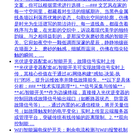
文案，你可以根据需求进行选择：---### 文艺风在家的
每一寸空间里，都藏着对生活的细腻期许。当黑色金属
线条墙以利落而优雅的姿态，勾勒出空间的轮廓，仿佛
是时光为生活谱写的简洁诗行。每一道线条，都蕴含着
秩序与力量，在光影的交织中，诉说着现代美学的独特
韵味。与之相得益彰的，是那深空灰磨砂质感的智能开
关。它宛如夜空中一颗低调而深邃的星辰，静静地镶嵌
在墙面之上。磨砂的触感，细腻而温润，仿佛在指尖轻
触的瞬间， …
光伏逆变器配套4G智能开关，故障信号实时上传
**光伏逆变器配套4G智能开关可实现故障信号实时上
传，其核心价值在于通过4G网络构建“感知-决策-执
行”闭环，提升运维效率并降低故障损失。**以下是具体
分析：### **技术实现原理**1. **信号采集与传输** -
**4G智能开关**作为边缘终端，直接接入光伏逆变器的
控制回路或故障信号输出端口（如断路器状态、防雷器
故障信号等）。 - 通过内置的4G通信模块，将开关量信
号（如故障触发时的电平变化）实时上传至云端服务器
或管理平台，突破传统有线传输的距离限制。2. **双向
控制能 …
WiFi智能漏电保护开关：剩余电流检测与WiFi报警机制