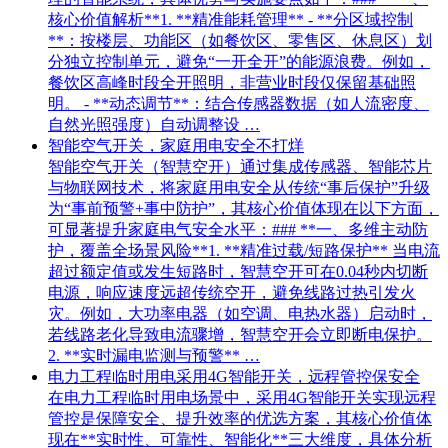
核心价值解析**1. **精准能耗管理** - **分区域控制
**：按楼层、功能区（如餐饮区、零售区、休息区）划
分独立控制单元，避免“一开全开”的能源浪费。例如，
餐饮区高峰时段全开照明，非营业时段仅保留基础照
明。 - **动态调节**：结合传感器数据（如人流密度、
自然光照强度）自动调整设 …
智能空气开关，家庭用电安全不打烊
智能空气开关（智慧空开）通过集成传感器、智能芯片
与物联网技术，将家庭用电安全从传统“事后保护”升级
为“事前预警+事中防护”，其核心价值体现在以下方面，
可显著提升家庭电气安全水平：### **一、多维主动防
护，覆盖全场景风险**1. **精准过载/短路保护** 当电流
超过额定值或发生短路时，智慧空开可在0.04秒内切断
电源，响应速度远超传统空开，避免线路过热引发火
灾。例如，大功率电器（如空调、电热水器）启动时，
若线路老化导致电流骤增，智慧空开会立即断电保护。
2. **实时漏电监测与预警** …
电力工程临时用电采用4G智能开关，远程管控保安全
在电力工程临时用电场景中，采用4G智能开关实现远程
管控是保障安全、提升效率的优选方案，其核心价值体
现在**实时性、可靠性、智能化**三大维度，具体分析