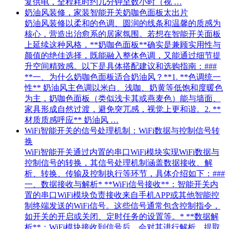
复供电，全程耗时约几分钟至数小时（视 …
奶油风装修，家装智能开关奶咖色面板太出片
奶油风装修以柔和的色调、圆润的线条和温馨的质感为
核心，营造出治愈系的居家氛围。若想在智能开关面板
上延续这种风格，**奶咖色面板**确实是兼顾实用性与
颜值的绝佳选择，既能融入整体色调，又能通过细节提
升空间精致感。以下是具体搭配建议和选购指南：###
**一、为什么奶咖色面板适合奶油风？**1. **色调统一
性** 奶油风主色调以米白、浅咖、奶黄等低饱和度暖色
为主，奶咖色面板（类似浅卡其或燕麦色）能与墙面、
家具形成自然过渡，避免突兀感，视觉上更和谐。2. **
材质质感呼应** 奶油风 …
WiFi智能开关的信号处理机制：WiFi数据与控制信号转
换
WiFi智能开关通过内置的串口WiFi模块实现WiFi数据与
控制信号的转换，其信号处理机制涵盖数据接收、解
析、转换、传输及控制执行等环节，具体介绍如下：###
一、数据接收与解析* **WiFi信号接收**：智能开关内
置的串口WiFi模块负责接收来自手机APP或其他智能控
制终端发送的WiFi信号。这些信号通常包含控制指令，
如开关的开启或关闭、定时任务的设置等。* **数据解
析**：WiFi模块接收到信号后，会对其进行解析，提取