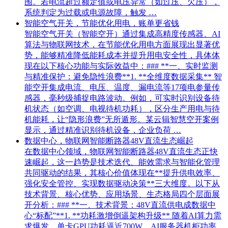
围。若电流超过额定值或电压异常（如过压、欠压），
系统判定为过载或电源故障，触发 …
智能空气开关，节能优化用电，账单更省钱
智能空气开关（智能空开）通过集成高精度传感器、AI
算法与物联网技术，在节能优化用电方面展现出显著优
势，能够精准降低能耗成本并提升用电安全性，具体体
现在以下核心功能与实际效益中：### **一、实时监测
与精准保护：避免隐性浪费**1. **全维度数据采集** 智
能空开集成电流、电压、温度、漏电流等17项电参量传
感器，毫秒级捕捉电路波动。例如，可实时识别设备待
机状态（如空调、电视待机功耗），区分生产用电与待
机能耗，让“隐形浪费”无所遁形。某云辑智慧空开案例
显示，通过精准识别待机设备，企业负荷 …
数据中心，物联网智能断路器48V直流生态崛起
在数据中心领域，物联网智能断路器48V直流生态正快
速崛起，这一趋势是技术迭代、能效需求与智能化管理
共同驱动的结果，其核心价值体现在**提升供电效率、
强化安全管控、实现数据驱动决策**三大维度。以下从
技术背景、核心优势、应用场景、生态格局四个层面展
开分析：### **一、技术背景：48V直流供电成数据中
心“标配”**1. **功耗激增倒逼架构升级** 随着AI算力需
求爆发，单卡GPU功耗逼近700W，AI服务器机柜功率