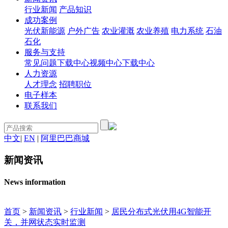
行业新闻
产品知识
成功案例
光伏新能源
户外广告
农业灌溉
农业养殖
电力系统
石油
石化
服务与支持
常见问题
下载中心
视频中心
下载中心
人力资源
人才理念
招聘职位
电子样本
联系我们
中文
|
EN
|
阿里巴巴商城
新闻资讯
News information
首页
>
新闻资讯
>
行业新闻
>
居民分布式光伏用4G智能开
关，并网状态实时监测