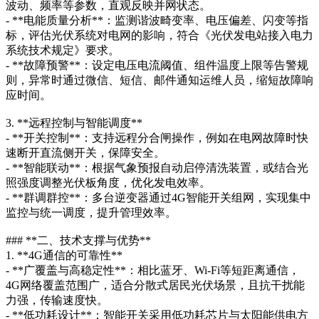
波动、频率等参数，直观反映并网状态。
- **电能质量分析**：监测谐波畸变率、电压偏差、闪变等指
标，评估光伏系统对电网的影响，符合《光伏发电站接入电力
系统技术规定》要求。
- **故障预警**：设定电压电流阈值、组件温度上限等告警规
则，异常时通过微信、短信、邮件通知运维人员，缩短故障响
应时间。
3. **远程控制与智能调度**
- **开关控制**：支持远程分合闸操作，例如在电网故障时快
速断开直流侧开关，保障安全。
- **智能联动**：根据气象预报自动启停清洗装置，或结合光
照强度调整光伏板角度，优化发电效率。
- **群调群控**：多台逆变器通过4G智能开关组网，实现集中
监控与统一调度，提升管理效率。
### **二、技术支撑与优势**
1. **4G通信的可靠性**
- **广覆盖与高稳定性**：相比蓝牙、Wi-Fi等短距离通信，
4G网络覆盖范围广，适合分散式居民光伏场景，且抗干扰能
力强，传输速度快。
- **低功耗设计**：智能开关采用低功耗芯片与太阳能供电方