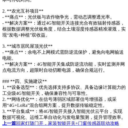
2. **农光互补项目**
- **痛点**：光伏板与农作物争光，需动态调整透光率。
- **解决方案**：通过4G智能开关连接光合有效辐射传感器，
根据数据调整光伏板角度，结合土壤湿度传感器精准灌溉，实
现“发电+种植”双收益。
3. **城市居民屋顶光伏**
- **痛点**：余电不上网模式需防逆流保护，避免向电网输送
电能。
- **解决方案**：4G智能开关集成防逆流功能，实时监测并网
点电流方向，超限时自动切断电源，确保合规运行。
### **四、实施建议**
1. **设备选型**：优先选择支持多协议、具备边缘计算能力的
工业级4G智能开关，确保兼容性与可靠性。
2. **网络优化**：在信号薄弱区域部署信号增强器，或采
用“4G+LoRa”混合组网方案，提升数据传输稳定性。
3. **平台集成**：将4G智能开关接入智能光伏云平台，实现
数据可视化、运维工单自动化与发电量预测，提升管理效率。
上一篇
回家灯随门开，家装智能开关+门窗传感器联动攻略